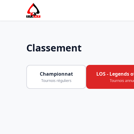
Classement
Championnat
LOS - Legends o
Tournois réguliers
Tournois annu