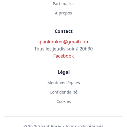
Partenaires
À propos
Contact
spankpoker@gmail.com
Tous les jeudis soir à 20h30
Facebook
Légal
Mentions légales
Confidentialité
Cookies
© 2026 Spank Poker - Tous droits réservés