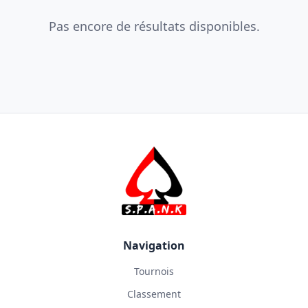
Pas encore de résultats disponibles.
Navigation
Tournois
Classement