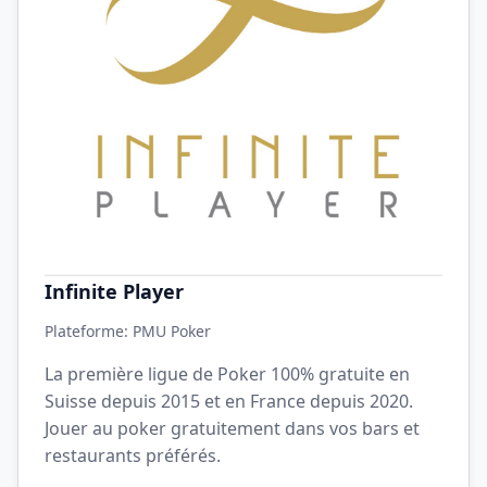
Infinite Player
Plateforme: PMU Poker
La première ligue de Poker 100% gratuite en
Suisse depuis 2015 et en France depuis 2020.
Jouer au poker gratuitement dans vos bars et
restaurants préférés.