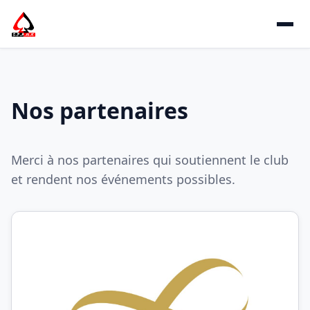
Nos partenaires
Merci à nos partenaires qui soutiennent le club
et rendent nos événements possibles.